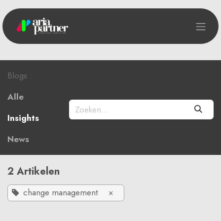
Overslaan naar inhoud
Blogs :
Alle
Insights
News
2 Artikelen
change management
×