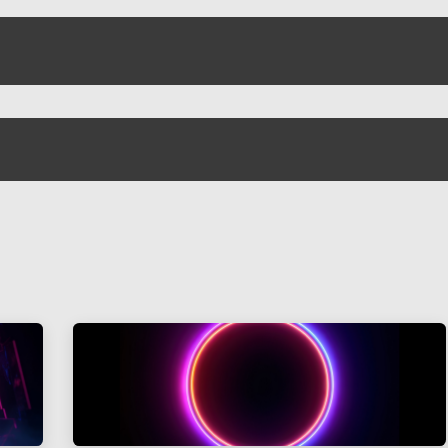
il
À propos
Solutions
Hub Aria
Contact