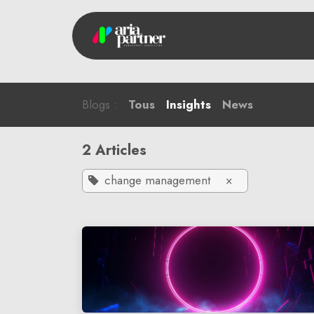
Se rendre au contenu
Accue
Blogs :
Tous
Insights
News
2 Articles
change management
×