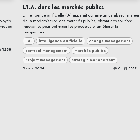
L'I.A. dans les marchés publics
L'intelligence artificielle (IA) apparaît comme un catalyseur majeur
ployés.
de la modernisation des marchés publics, offrant des solutions
oxiques
innovantes pour optimiser les processus et améliorer la
transparence...
I.A.
Intelligence artificielle
change management
1238
contract management
marchés publics
project management
strategic management
5 mars 2024
0
1552