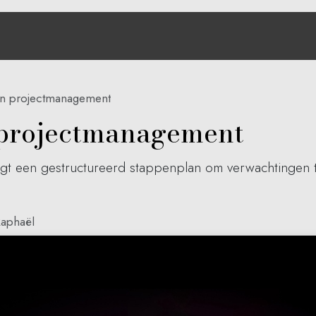
Over ons
Oplossingen
Hub Aria
Contact
an projectmanagement
 projectmanagement
t een gestructureerd stappenplan om verwachtingen te
Raphaël