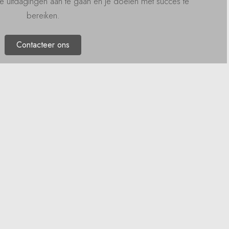
e uitdagingen aan te gaan en je doelen met succes te
bereiken.
Contacteer ons
Volgende leze
n projectmanagement-manager