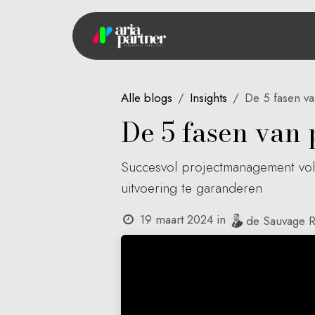
Overslaan naar inhoud
Home
Alle blogs
Insights
De 5 fasen v
De 5 fasen van
Succesvol projectmanagement volg
uitvoering te garanderen
19 maart 2024
in
de Sauvage 