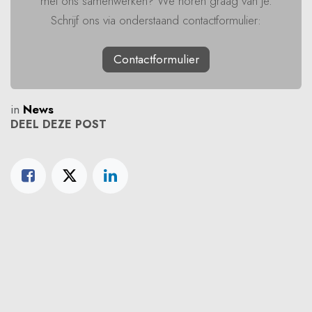
met ons samenwerken? We horen graag van je.
Schrijf ons via onderstaand contactformulier:
Contactformulier
in
News
DEEL DEZE POST
ONZE BLOGS
Insights
News