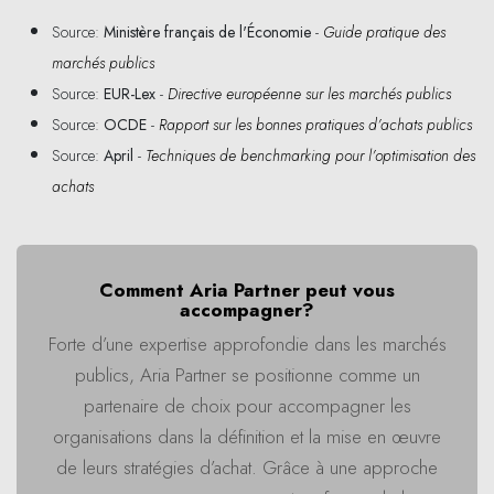
Source:
Ministère français de l'Économie
-
Guide pratique des
marchés publics
Source:
EUR-Lex
-
Directive européenne sur les marchés publics
Source:
OCDE
-
Rapport sur les bonnes pratiques d’achats publics
Source:
April
-
Techniques de benchmarking pour l’optimisation des
achats
Comment Aria Partner peut vous
accompagner?
Forte d’une expertise approfondie dans les marchés
publics, Aria Partner se positionne comme un
partenaire de choix pour accompagner les
organisations dans la définition et la mise en œuvre
de leurs stratégies d’achat. Grâce à une approche