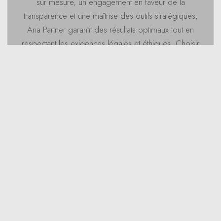
sur mesure, un engagement en faveur de la
transparence et une maîtrise des outils stratégiques,
Aria Partner garantit des résultats optimaux tout en
respectant les exigences légales et éthiques. Choisir
Aria Partner, c’est faire le choix d’une gestion
responsable, efficace et innovante.
Contactez-nous
in
Insights
PARTAGER CET ARTICLE