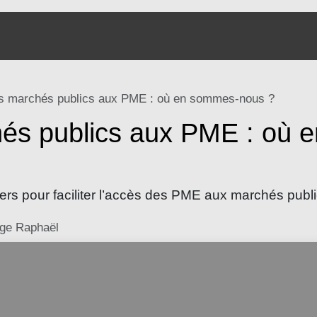
À propos
Solutions
Hub Aria
Contact
es marchés publics aux PME : où en sommes-nous ?
hés publics aux PME : où
iers pour faciliter l’accès des PME aux marchés public
ge Raphaël