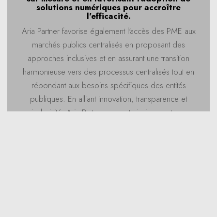
solutions numériques pour accroître
l'efficacité.
Aria Partner favorise également l'accès des PME aux
marchés publics centralisés en proposant des
approches inclusives et en assurant une transition
harmonieuse vers des processus centralisés tout en
répondant aux besoins spécifiques des entités
publiques. En alliant innovation, transparence et
inclusivité, Aria Partner permet ainsi aux acteurs
publics de tirer pleinement parti de la centralisation
des achats tout en renforçant la performance globale
des marchés publics.
Contactez-nous