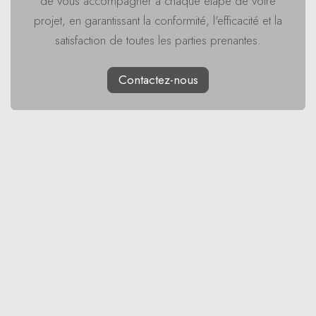
de vous accompagner à chaque étape de votre
projet, en garantissant la conformité, l'efficacité et la
satisfaction de toutes les parties prenantes.
Contactez-nous
in
Insights
PARTAGER CET ARTICLE
NOS BLOGS